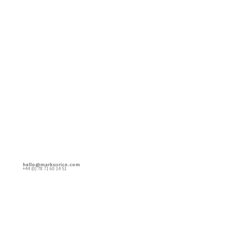
hello@markusrico.com
+44 (0) 78 71 60 14 51