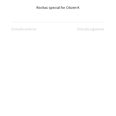
Rochas special for Citizen K
Entrada anterior
Entrada siguiente